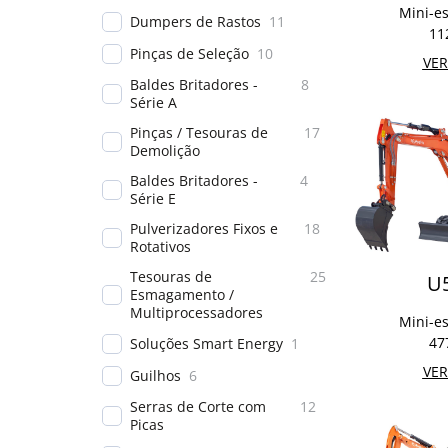
Mini-e
Dumpers de Rastos
11
11
Pinças de Seleção
10
VER
Baldes Britadores -
8
Série A
Pinças / Tesouras de
17
Demolição
Baldes Britadores -
4
Série E
Pulverizadores Fixos e
18
Rotativos
Tesouras de
25
U
Esmagamento /
Multiprocessadores
Mini-e
47
Soluções Smart Energy
1
VER
Guilhos
6
Serras de Corte com
12
Picas