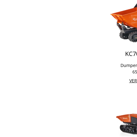
KC7
Dumper 
65
VER