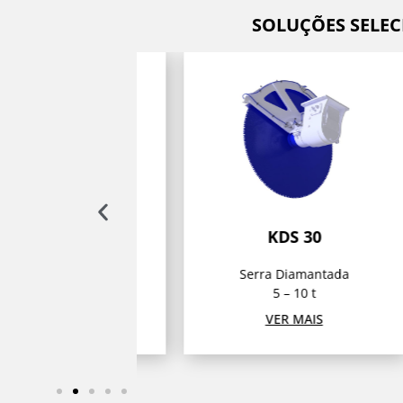
SOLUÇÕES SELEC
085-5
KDS 30
scavadora
Serra Diamantada
92 kg
5 – 10 t
R MAIS
VER MAIS