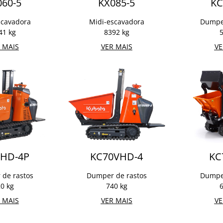
060-5
KX085-5
KC
scavadora
Midi-escavadora
Dumper
41 kg
8392 kg
5
 MAIS
VER MAIS
VE
0HD-4P
KC70VHD-4
KC
de rastos
Dumper de rastos
Dumper
0 kg
740 kg
6
 MAIS
VER MAIS
VE