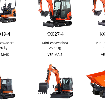
019-4
KX027-4
KX
scavadora
Mini-escavadora
Mini-
80 kg
2590 kg
2
 MAIS
VER MAIS
VE