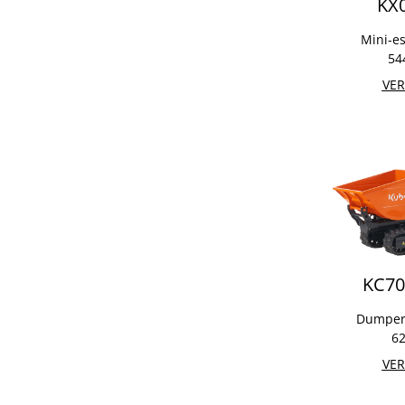
KX
Mini-e
54
VER
KC7
Dumper 
62
VER