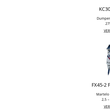
KC3
Dumper 
27
VER
FX45-2 F
Martelo 
2,5 –
VER