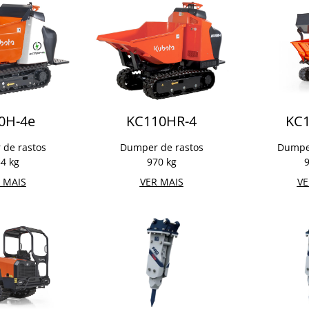
0H-4e
KC110HR-4
KC1
de rastos
Dumper de rastos
Dumper
4 kg
970 kg
9
 MAIS
VER MAIS
VE