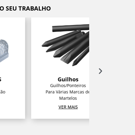
DO SEU TRABALHO
Guilhos
KX08
Guilhos/Ponteiros
Para Várias Marcas de
Midi-esc
Martelos
8392
VER MAIS
VER M