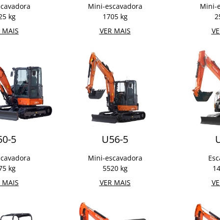
scavadora
Mini-escavadora
Mini-
25 kg
1705 kg
2
 MAIS
VER MAIS
VE
50-5
U56-5
scavadora
Mini-escavadora
Esc
75 kg
5520 kg
14
 MAIS
VER MAIS
VE