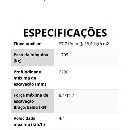
ESPECIFICAÇÕES
Fluxo auxiliar
27,7 l/min @ 18,6 kgf/cm2
Peso da máquina
1705
(kg)
Profundidade
2290
máxima de
escavação (mm)
Força máxima de
8,4/14,7
escavação
Braço/balde (kN)
Velocidade
4.4
máxima (km/h)