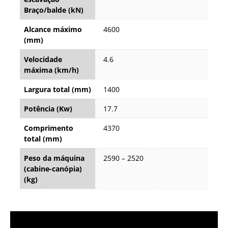
Braço/balde (kN)
Alcance máximo
4600
(mm)
Velocidade
4.6
máxima (km/h)
Largura total (mm)
1400
Potência (Kw)
17.7
Comprimento
4370
total (mm)
Peso da máquina
2590 – 2520
(cabine-canópia)
(kg)