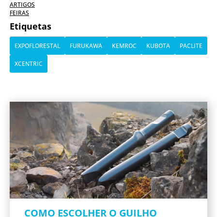
ARTIGOS
FEIRAS
Etiquetas
EXPOFLORESTAL
FURUKAWA
KEMROC
KUBOTA
PACLITE
XCENTRIC
COMO ESCOLHER O GUILHO