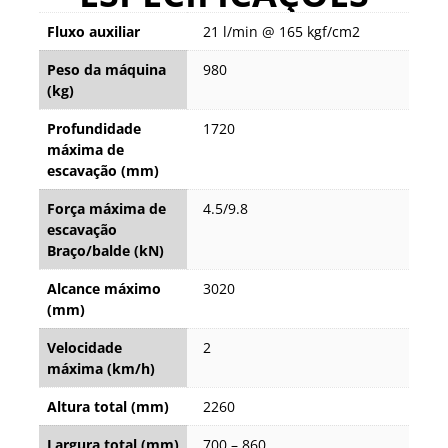
Fluxo auxiliar
21 l/min @ 165 kgf/cm2
Peso da máquina
980
(kg)
Profundidade
1720
máxima de
escavação (mm)
Força máxima de
4.5/9.8
escavação
Braço/balde (kN)
Alcance máximo
3020
(mm)
Velocidade
2
máxima (km/h)
Altura total (mm)
2260
Largura total (mm)
700 – 860