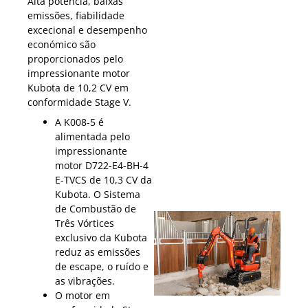
Alta potência, baixas
emissões, fiabilidade
excecional e desempenho
económico são
proporcionados pelo
impressionante motor
Kubota de 10,2 CV em
conformidade Stage V.
A K008-5 é
alimentada pelo
impressionante
motor D722-E4-BH-4
E-TVCS de 10,3 CV da
Kubota. O Sistema
de Combustão de
Três Vórtices
exclusivo da Kubota
reduz as emissões
de escape, o ruído e
as vibrações.
O motor em