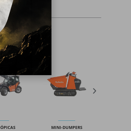
HIDRÁULICOS
TELESCÓPICAS
MINI-