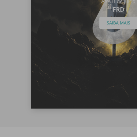
Até 31 de julho
FRD
SAIBA MAIS​