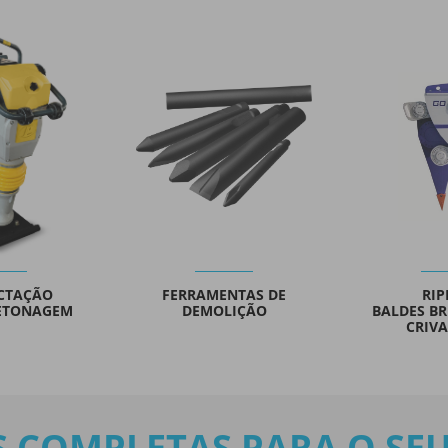
NTAS DE
RIPPERS
MÁQUI
LIÇÃO
BALDES BRITADORES E
PERF
CRIVADORES
 COMPLETAS PARA O SE