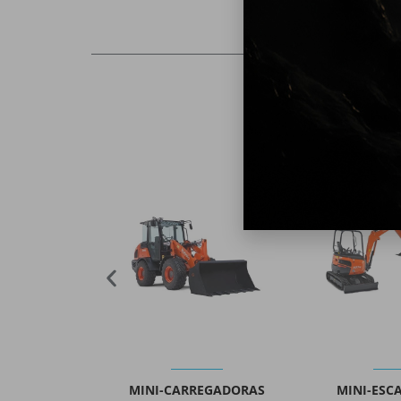
ÓPICAS
MINI-DUMPERS
MINI-CAR