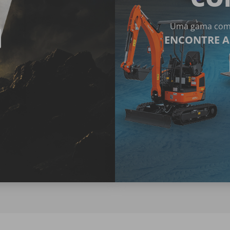
Uma
gama
com
ENCONTRE A