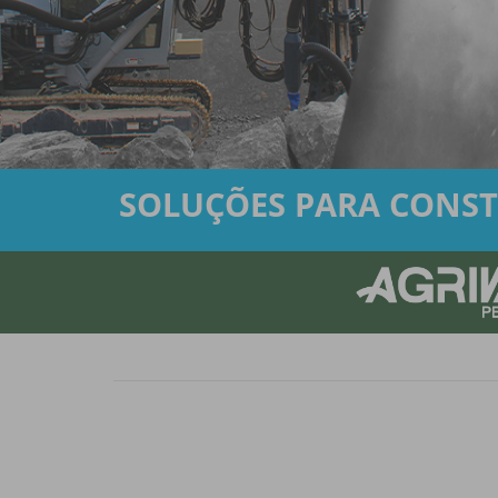
FURUKAWA
SOLUÇÕES PARA CONST
TECNOLOGIA
JAPONESA QUE
FAZ A DIFERENÇA
SAIBA MAIS