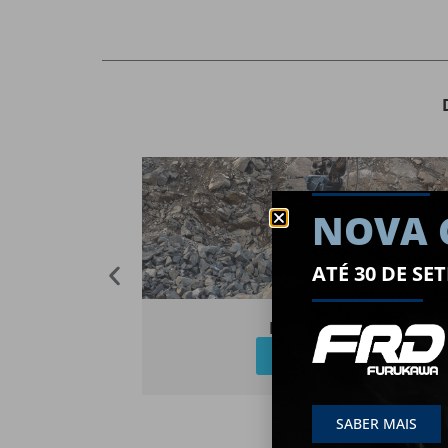
NOVA
ATÉ 30 DE S
UA
PEDREIRAS
VER MAIS
SABER MAIS