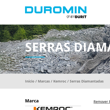
SERRAS DIA
Início
/
Marcas
/
Kemroc
/ Serras Diamantadas
Marca
Remover F