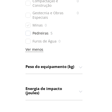
Compactação e
0
Construção
Geotecnia e Obras
0
Especiais
Minas
0
Pedreiras
5
Furos de Água
0
Ver menos
Peso do equipamento (kg)
Energia de impacto
(joules)