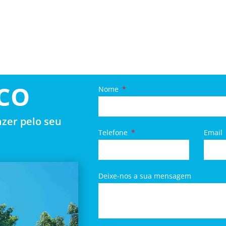
CO
Nome
zer pelo seu
Telefone
Email
Deixe-nos a sua mensagem