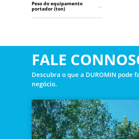
Peso do equipamento
portador (ton)
FALE CONNOS
Descubra o que a DUROMIN pode fa
negócio.