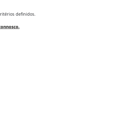
térios definidos.
 connosco.