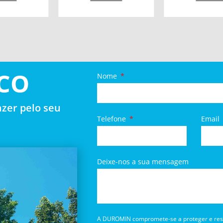
CO
Nome
zer pelo seu
Telefone
Email
Deixe-nos a sua mensagem
A DUROMIN compromete-se a proteger e respe