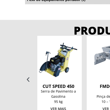
PROD
T SPEED 450
FMD-120S
K
a de Pavimento a
Gasolina
Pinça de Seleção
Serra 
95 kg
10 – 14 ton
10
VER MAIS
VER MAIS
VE