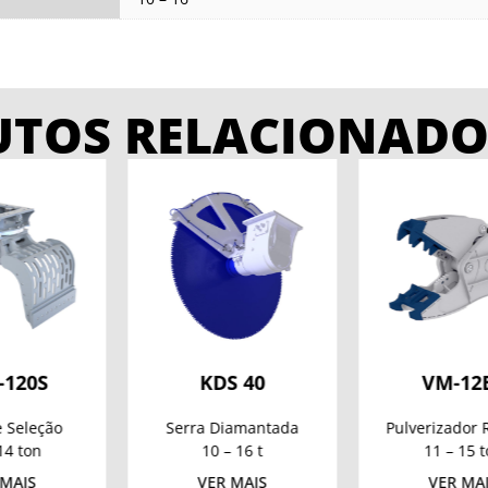
UTOS RELACIONADO
DS 40
VM-12ER
VX-1
Diamantada
Pulverizador Rotativo
Pinça de D
 – 16 t
11 – 15 ton
5 – 12
R MAIS
VER MAIS
VER M