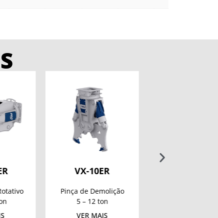
S
0ER
VX-20ER
XC13
emolição
Pinça de Demolição
Balde Britad
 ton
15 – 22 ton
13 – 16 to
AIS
VER MAIS
VER MAIS