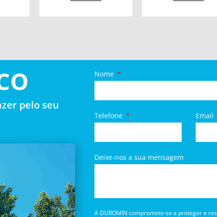
CO
Nome
zer pelo seu
Telefone
Email
Deixe-nos a sua mensagem
A DUROMIN compromete-se a proteger e respe