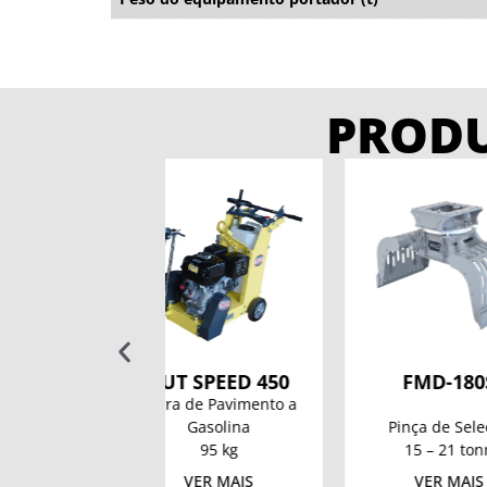
PROD
T SPEED 450
FMD-180S
K
a de Pavimento a
Gasolina
Pinça de Seleção
Serra 
95 kg
15 – 21 tonn
15
VER MAIS
VER MAIS
VE