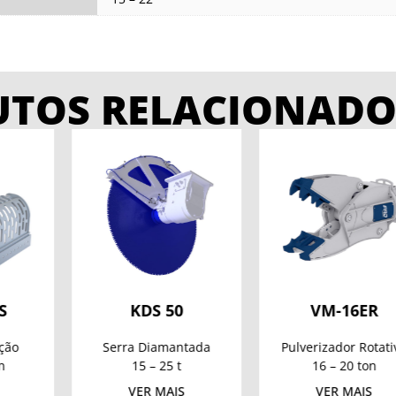
UTOS RELACIONADO
DS 50
VM-16ER
VX-1
Diamantada
Pulverizador Rotativo
Pinça de D
 – 25 t
16 – 20 ton
10 – 16
R MAIS
VER MAIS
VER M