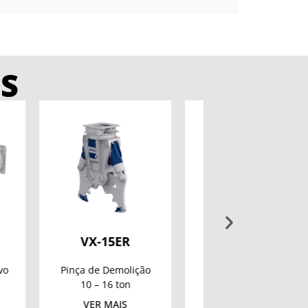
S
5ER
VX-26ER
XC19
emolição
Pinça de Demolição
Balde Britad
 ton
20 – 28 ton
16 – 21 to
AIS
VER MAIS
VER MAIS