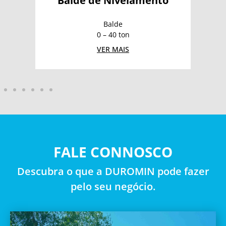
Balde de Nivelamento
Balde
0 – 40 ton
VER MAIS
FALE CONNOSCO
Descubra o que a DUROMIN pode fazer
pelo seu negócio.