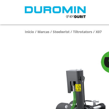
Início
/
Marcas
/
Steelwrist
/
Tiltrotators
/ X07