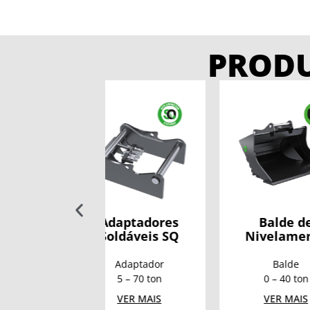
PROD
aptadores
Balde de
Balde 
ldáveis SQ
Nivelamento
Adaptador
Balde
5 – 70 ton
0 – 40 ton
0 –
VER MAIS
VER MAIS
VE