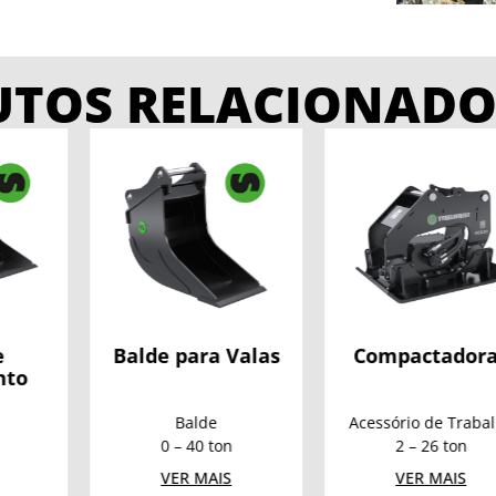
UTOS RELACIONADO
para Valas
Compactadoras
Engates 
Automá
Balde
Acessório de Trabalho
Engate R
 40 ton
2 – 26 ton
2 – 70
R MAIS
VER MAIS
VER M