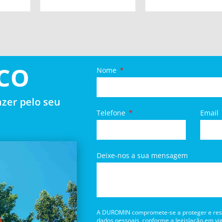
CO
Nome
zer pelo seu
Telefone
Email
Deixe-nos a sua mensagem
A DUROMIN compromete-se a proteger e respe
dados pessoais, conforme a legislação em vig