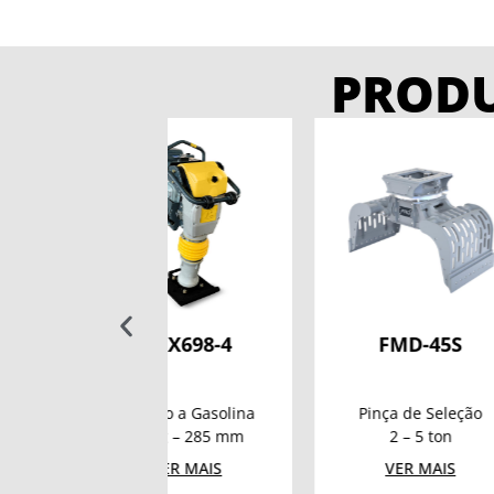
PROD
CRX698-4
FMD-45S
FX25-2
titão a Gasolina
Pinça de Seleção
Martelo
 kg – 285 mm
2 – 5 ton
1 –
VER MAIS
VER MAIS
VE