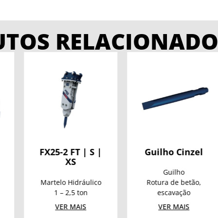
UTOS RELACIONADO
 FT | S |
Guilho Cinzel
Guil
XS
Piram
Guilho
Guil
 Hidráulico
Rotura de betão,
Rotura de r
 2,5 ton
escavação
e betão 
R MAIS
VER MAIS
VER M