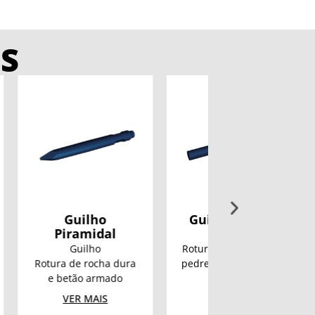
S
ho
Guilho Rombo
U10-5
idal
Guilho
ho
Rotura secundária em
ocha dura
pedreiras e demolição
Mini-escavad
armado
de betão
1125 kg
AIS
VER MAIS
VER MAIS