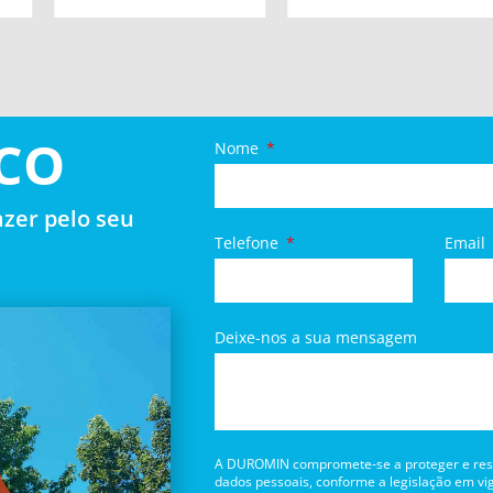
CO
Nome
zer pelo seu
Telefone
Email
Deixe-nos a sua mensagem
A DUROMIN compromete-se a proteger e respe
dados pessoais, conforme a legislação em vig