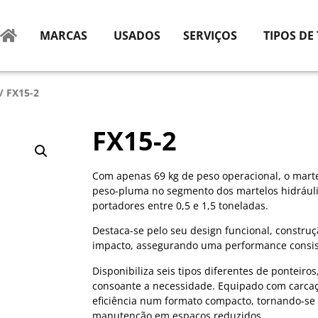
MARCAS
USADOS
SERVIÇOS
TIPOS DE
/ FX15-2
FX15-2
Com apenas 69 kg de peso operacional, o mart
peso-pluma no segmento dos martelos hidrául
portadores entre 0,5 e 1,5 toneladas.
Destaca-se pelo seu design funcional, construç
impacto, assegurando uma performance consist
Disponibiliza seis tipos diferentes de ponteir
consoante a necessidade. Equipado com carcaça
eficiência num formato compacto, tornando-se 
manutenção em espaços reduzidos.