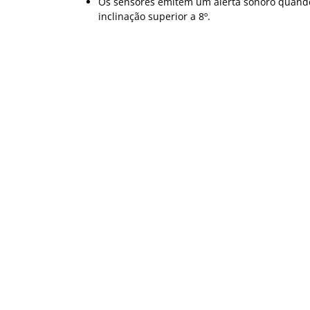
Os sensores emitem um alerta sonoro quando
inclinação superior a 8º.