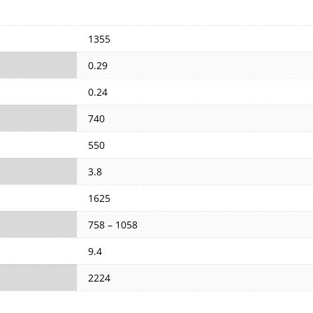
1355
0.29
0.24
740
550
3.8
1625
758 – 1058
9.4
2224