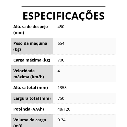
ESPECIFICAÇÕES
Altura de despejo
450
(mm)
Peso da máquina
654
(kg)
Carga máxima (kg)
700
Velocidade
4
máxima (km/h)
Altura total (mm)
1358
Largura total (mm)
750
Potência (V/Ah)
48/120
Volume de carga
0.34
(m3)