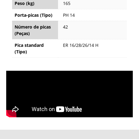
Peso (kg)
165
Porta-picas (Tipo)
PH 14
Número de picas
42
(Peças)
Pica standard
ER 16/28/26/14 H
(Tipo)