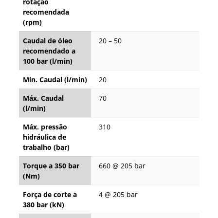
rotação
recomendada
(rpm)
Caudal de óleo
20 – 50
recomendado a
100 bar (l/min)
Min. Caudal (l/min)
20
Máx. Caudal
70
(l/min)
Máx. pressão
310
hidráulica de
trabalho (bar)
Torque a 350 bar
660 @ 205 bar
(Nm)
Força de corte a
4 @ 205 bar
380 bar (kN)