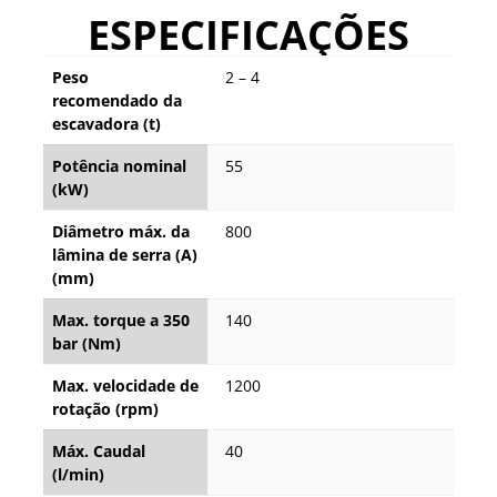
ESPECIFICAÇÕES
Peso
2 – 4
recomendado da
escavadora (t)
Potência nominal
55
(kW)
Diâmetro máx. da
800
lâmina de serra (A)
(mm)
Max. torque a 350
140
bar (Nm)
Max. velocidade de
1200
rotação (rpm)
Máx. Caudal
40
(l/min)