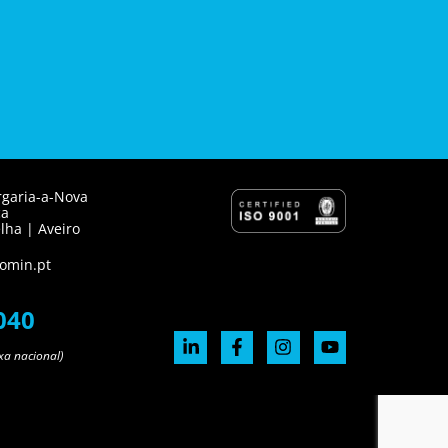
rgaria-a-Nova
ca
lha | Aveiro
omin.pt
040
xa nacional)