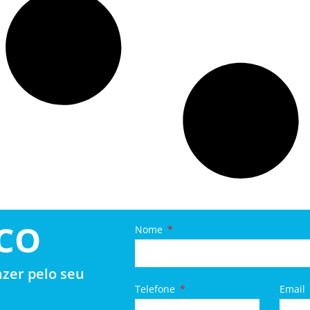
CO
Nome
zer pelo seu
Telefone
Email