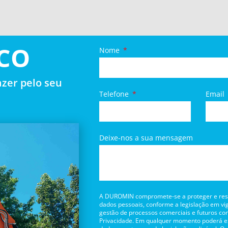
CO
Nome
zer pelo seu
Telefone
Email
Deixe-nos a sua mensagem
A DUROMIN compromete-se a proteger e respe
dados pessoais, conforme a legislação em vig
gestão de processos comerciais e futuros con
Privacidade. Em qualquer momento poderá exe