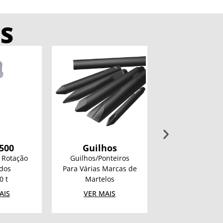
S
500
Guilhos
KRX 110
 Rotação
Guilhos/Ponteiros
Unidade de Ro
dos
Para Várias Marcas de
Multiacessór
0 t
Martelos
20 – 35 t
AIS
VER MAIS
VER MAIS