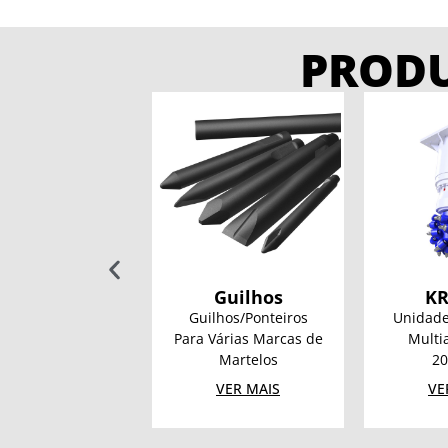
PROD
EBA 1500
Guilhos
KR
ade de Rotação
Guilhos/Ponteiros
Unidade
de Trados
Para Várias Marcas de
Multi
16 – 20 t
Martelos
20
VER MAIS
VER MAIS
VE