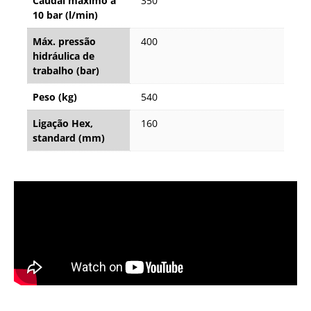
Caudal máximo a
350
10 bar (l/min)
Máx. pressão
400
hidráulica de
trabalho (bar)
Peso (kg)
540
Ligação Hex,
160
standard (mm)