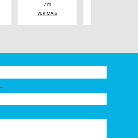
m
7 m
5 kVA
AIS
VER MAIS
VER MAIS