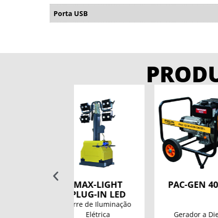
Porta USB
PROD
AX-LIGHT
PAC-GEN 4000D
PL200
LUG-IN LED
e de Iluminação
Torre de
Elétrica
Gerador a Diesel
D