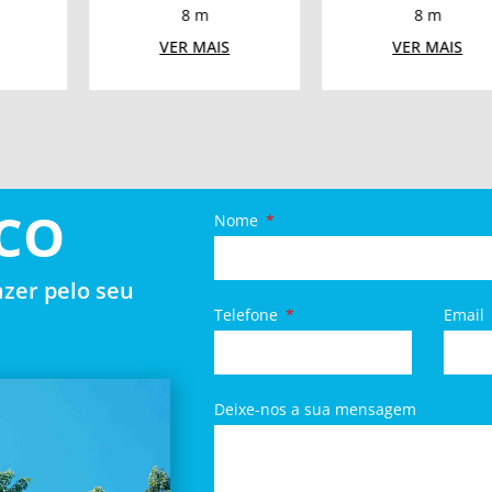
8 m
8 m
7 
R MAIS
VER MAIS
VER M
CO
Nome
zer pelo seu
Telefone
Email
Deixe-nos a sua mensagem