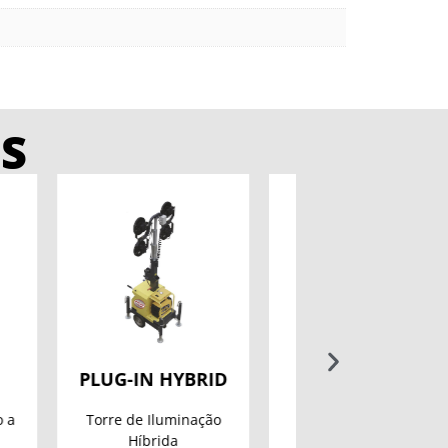
S
HYBRID
MAX-LIGHT
PAC-GEN 4
PLUG-IN LED
uminação
Torre de Iluminação
da
Elétrica
Gerador a Die