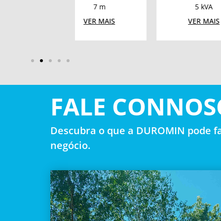
7 m
5 kVA
VER MAIS
VER MAIS
VE
FALE CONNOS
Descubra o que a DUROMIN pode fa
negócio.