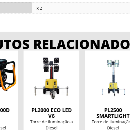
x 2
UTOS RELACIONADO
0 ECO LED
PL2500
PLUG-IN 
V6
SMARTLIGHT
 Iluminação a
Torre de Iluminação a
Torre de Il
iesel
Diesel
Híbri