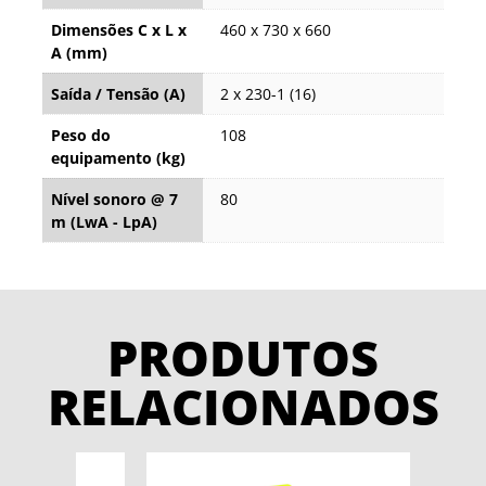
Dimensões C x L x
460 x 730 x 660
A (mm)
Saída / Tensão (A)
2 x 230-1 (16)
Peso do
108
equipamento (kg)
Nível sonoro @ 7
80
m (LwA - LpA)
PRODUTOS
RELACIONADOS