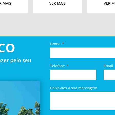
R MAIS
VER MAIS
VER M
CO
Nome
zer pelo seu
Telefone
Email
Deixe-nos a sua mensagem