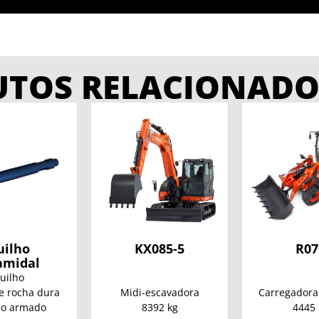
UTOS RELACIONADO
uilho
KX085-5
R07
amidal
uilho
e rocha dura
Midi-escavadora
Carregadora
ão armado
8392 kg
4445 