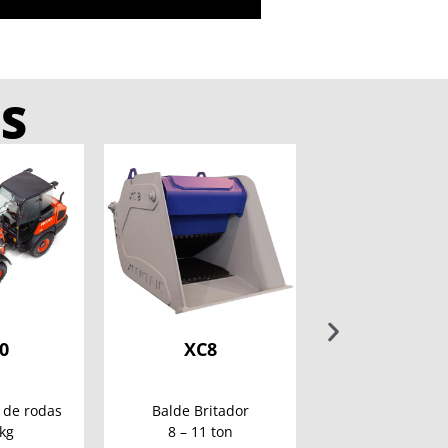
S
0
XC8
XR15
 de rodas
Balde Britador
Ripper
kg
8 – 11 ton
11 – 16 to