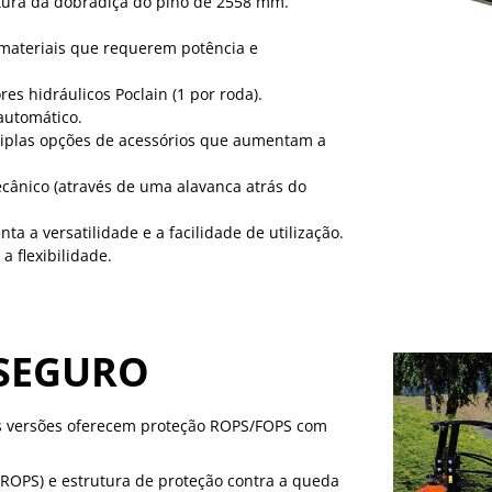
tura da dobradiça do pino de 2558 mm.
materiais que requerem potência e
es hidráulicos Poclain (1 por roda).
automático.
tiplas opções de acessórios que aumentam a
mecânico (através de uma alavanca atrás do
a a versatilidade e a facilidade de utilização.
 flexibilidade.
SEGURO
as versões oferecem proteção ROPS/FOPS com
(ROPS) e estrutura de proteção contra a queda