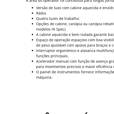
A área do operador foi concebida para longas jorna
Versão de luxo com cabine aquecida e envidr
Rádio.
Quatro luzes de trabalho.
Opções de cabine, canópia ou canópia rebatí
modelos Hi Spec).
A cabine aquecida e bem isolada garante baix
Espaço de operação espaçoso com boa visibi
de peso ajustável com apoios para braços e co
Interruptor ergonómico e alavanca multifunçõe
funções principais.
Acelerador manual com função de avanço gr
para movimentos precisos e maior eficiência n
O painel de instrumentos fornece informaçõe
máquina.