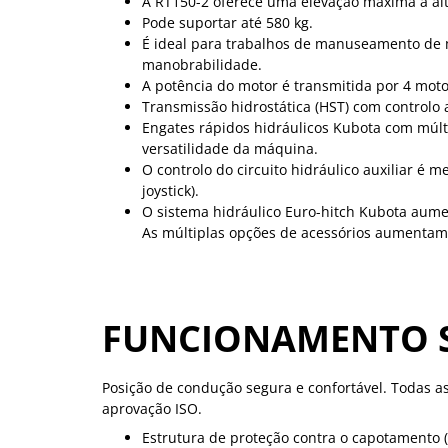
A RT150-2 oferece uma elevação máxima à al
Pode suportar até 580 kg.
É ideal para trabalhos de manuseamento de 
manobrabilidade.
A potência do motor é transmitida por 4 motor
Transmissão hidrostática (HST) com controlo 
Engates rápidos hidráulicos Kubota com múl
versatilidade da máquina.
O controlo do circuito hidráulico auxiliar é 
joystick).
O sistema hidráulico Euro-hitch Kubota aument
As múltiplas opções de acessórios aumentam a
FUNCIONAMENTO 
Posição de condução segura e confortável. Todas 
aprovação ISO.
Estrutura de proteção contra o capotamento 