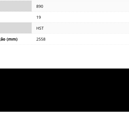
890
19
HST
ação (mm)
2558