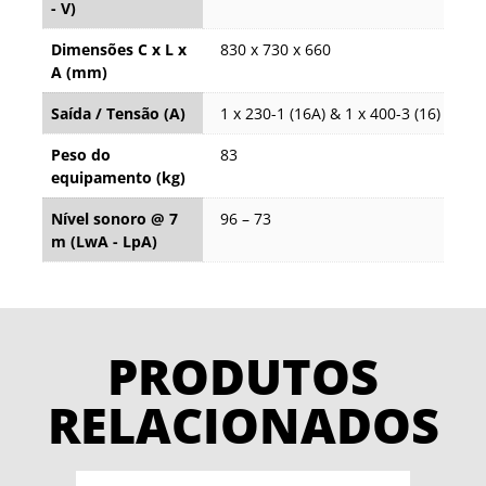
- V)
Dimensões C x L x
830 x 730 x 660
A (mm)
Saída / Tensão (A)
1 x 230-1 (16A) & 1 x 400-3 (16)
Peso do
83
equipamento (kg)
Nível sonoro @ 7
96 – 73
m (LwA - LpA)
PRODUTOS
RELACIONADOS