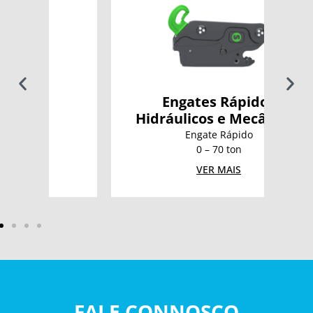
Engates Rápidos
G
Hidráulicos e Mecânicos
Engate Rápido
0 – 70 ton
VER MAIS
FALE CONNOSCO