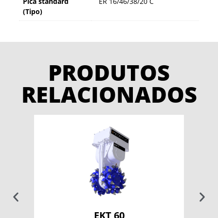
Pica standard
ER 16/46/38/20 C
(Tipo)
PRODUTOS
RELACIONADOS
EKT 60