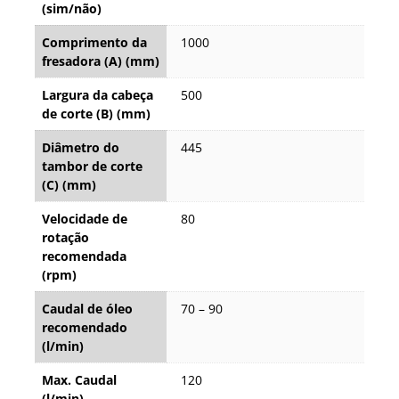
(sim/não)
Comprimento da
1000
fresadora (A) (mm)
Largura da cabeça
500
de corte (B) (mm)
Diâmetro do
445
tambor de corte
(C) (mm)
Velocidade de
80
rotação
recomendada
(rpm)
Caudal de óleo
70 – 90
recomendado
(l/min)
Max. Caudal
120
(l/min)