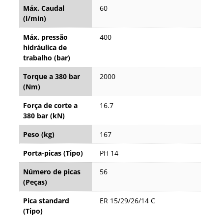
Máx. Caudal
60
(l/min)
Máx. pressão
400
hidráulica de
trabalho (bar)
Torque a 380 bar
2000
(Nm)
Força de corte a
16.7
380 bar (kN)
Peso (kg)
167
Porta-picas (Tipo)
PH 14
Número de picas
56
(Peças)
Pica standard
ER 15/29/26/14 C
(Tipo)