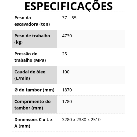
ESPECIFICAÇÕES
Peso da
37 – 55
escavadora (ton)
Peso de trabalho
4730
(kg)
Pressão de
25
trabalho (MPa)
Caudal de óleo
100
(L/min)
Ø do tambor (mm)
1870
Comprimento do
1780
tambor (mm)
Dimensões C x L x
3280 x 2380 x 2510
A (mm)