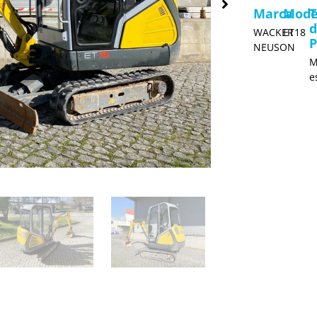
Marca
Mode
T
WACKER
ET18
P
NEUSON
M
e