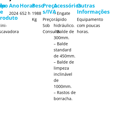
lo
ipo
Ano
Horas
Peso
Preço
Acessórios
Outras
de
s/IVA
Informações
2024
652 h
1988
– Engate
roduto
Kg
Preço
rápido
Equipamento
ini-
Sob
hidráulico.
com poucas
scavadora
Consulta
– Balde de
horas.
300mm.
– Balde
standard
de 450mm.
– Balde de
limpeza
inclinável
de
1000mm.
– Rastos de
borracha.