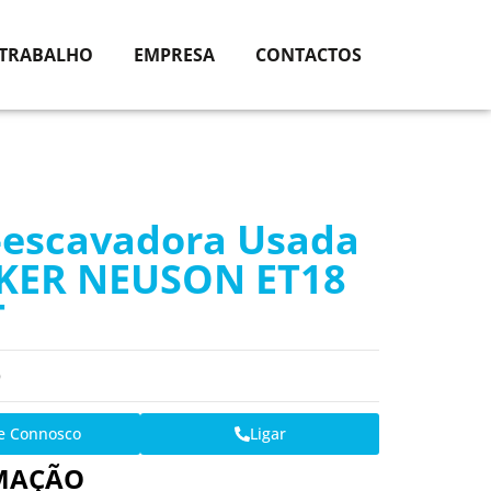
 TRABALHO
EMPRESA
CONTACTOS
-escavadora Usada
KER NEUSON ET18
T
O
le Connosco
Ligar
MAÇÃO