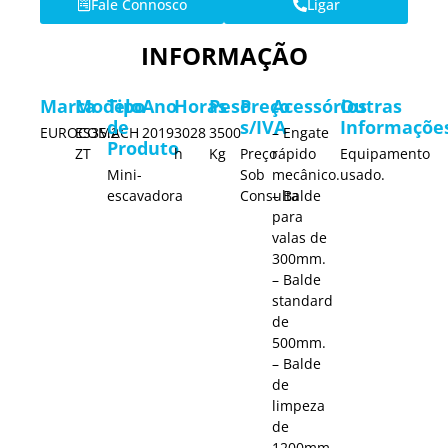
Fale Connosco
Ligar
INFORMAÇÃO
Marca
Modelo
Tipo
Ano
Horas
Peso
Preço
Acessórios
Outras
de
s/IVA
Informaçõe
EUROCOMACH
ES35.2
2019
3028
3500
– Engate
Produto
ZT
h
Kg
Preço
rápido
Equipamento
Mini-
Sob
mecânico.
usado.
escavadora
Consulta
– Balde
para
valas de
300mm.
– Balde
standard
de
500mm.
– Balde
de
limpeza
de
1200mm.