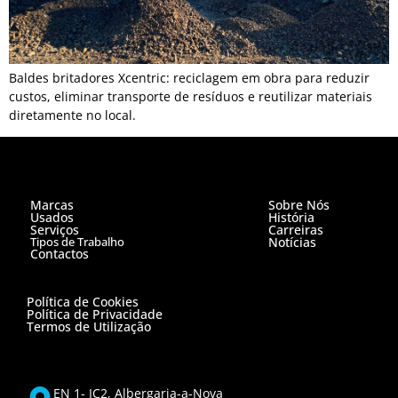
Baldes britadores Xcentric: reciclagem em obra para reduzir
custos, eliminar transporte de resíduos e reutilizar materiais
diretamente no local.
Marcas
Sobre Nós
Usados
História
Serviços
Carreiras
Tipos de Trabalho
Notícias
Contactos
Política de Cookies
Política de Privacidade
Termos de Utilização
EN 1- IC2, Albergaria-a-Nova