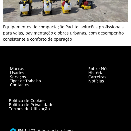
Equipamentos de compactação Paclite: soluções profissionais
para valas, pavimentação e obras urbanas, com desempenho
consistente e conforto de operação
Marcas
Sobre Nós
Usados
História
Serviços
Carreiras
Tipos de Trabalho
Notícias
Contactos
Política de Cookies
Política de Privacidade
Termos de Utilização
EN 1- IC2, Albergaria-a-Nova