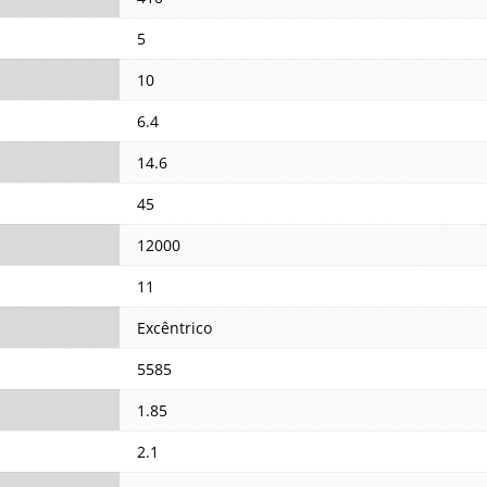
5
10
6.4
14.6
45
12000
11
Excêntrico
5585
1.85
2.1