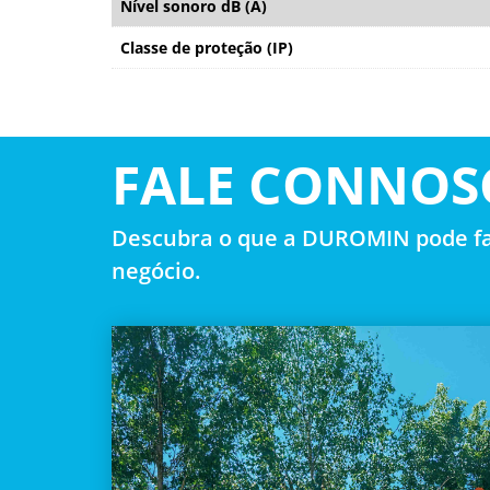
Nível sonoro dB (A)
Classe de proteção (IP)
FALE CONNOS
Descubra o que a DUROMIN pode fa
negócio.