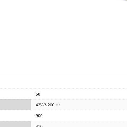
58
42V-3-200 Hz
900
410