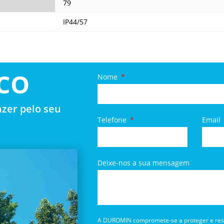
79
IP44/57
CO
Nome
zer pelo seu
Telefone
Email
Deixe-nos a sua mensagem
A DUROMIN compromete-se a proteger e respe