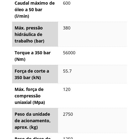
Caudal máximo de
600
óleo a 50 bar
(l/min)
Máx. pressão
380
hidráulica de
trabalho (bar)
Torque a 350 bar
56000
(Nm)
Força de corte a
55.7
350 bar (kN)
Máx. força de
120
compressão
uniaxial (Mpa)
Peso da unidade
2750
de acionamento,
aprox. (kg)
Peso do disco de
1250