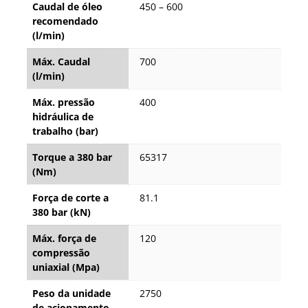
Caudal de óleo
450 – 600
recomendado
(l/min)
Máx. Caudal
700
(l/min)
Máx. pressão
400
hidráulica de
trabalho (bar)
Torque a 380 bar
65317
(Nm)
Força de corte a
81.1
380 bar (kN)
Máx. força de
120
compressão
uniaxial (Mpa)
Peso da unidade
2750
de acionamento,