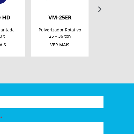
0 HD
VM-25ER
DMW 130 D
600
mantada
Pulverizador Rotativo
Serra de Pic
0 t
25 – 36 ton
20 – 40 t
AIS
VER MAIS
VER MAIS