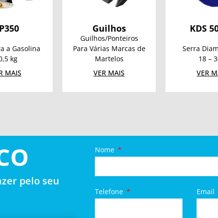
P350
Guilhos
KDS 5
Guilhos/Ponteiros
a a Gasolina
Para Várias Marcas de
Serra Dia
0,5 kg
Martelos
18 – 3
R MAIS
VER MAIS
VER M
CO
Nome
zer pelo seu
Telefone
Email