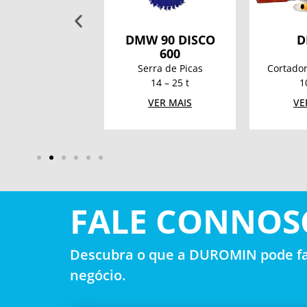
 130 DISCO
DMW 90 DISCO
D
600
600
erra de Picas
Serra de Picas
Cortador
20 – 40 t
14 – 25 t
1
VER MAIS
VER MAIS
VE
FALE CONNOS
Descubra o que a DUROMIN pode fa
negócio.