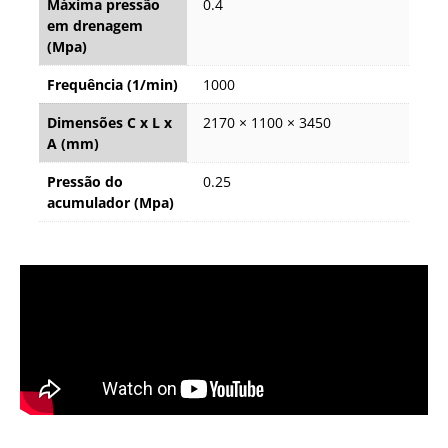
Máxima pressão
0.4
em drenagem
(Mpa)
Frequência (1/min)
1000
Dimensões C x L x
2170 × 1100 × 3450
A (mm)
Pressão do
0.25
acumulador (Mpa)