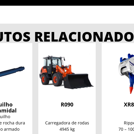
UTOS RELACIONADO
uilho
R090
XR8
amidal
uilho
e rocha dura
Carregadora de rodas
Ripp
ão armado
4945 kg
70 – 10