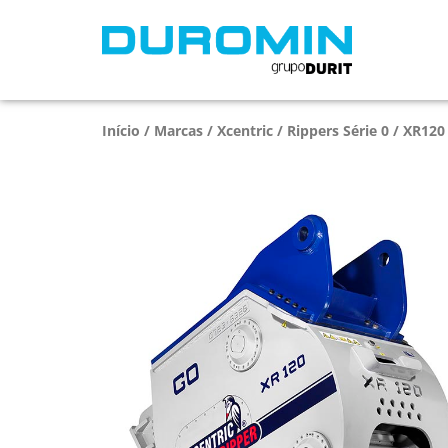
Início
/
Marcas
/
Xcentric
/
Rippers Série 0
/ XR120