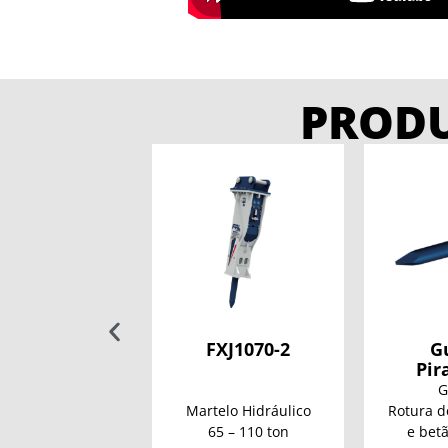
PROD
X7800 HATZ
FXJ1070-2
G
Pir
G
lindro Apeado
Martelo Hidráulico
Rotura d
0 kg – 750 mm
65 – 110 ton
e bet