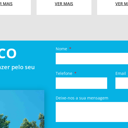
R MAIS
VER MAIS
VER M
CO
Nome
zer pelo seu
Telefone
Email
Deixe-nos a sua mensagem