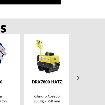
S
0
DRX7800 HATZ
FXJ1070-
er
Cilindro Apeado
Martelo Hidráu
0 ton
800 kg – 750 mm
65 – 110 to