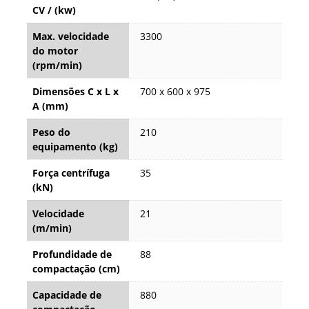
CV / (kw)
Max. velocidade
3300
do motor
(rpm/min)
Dimensões C x L x
700 x 600 x 975
A (mm)
Peso do
210
equipamento (kg)
Força centrífuga
35
(kN)
Velocidade
21
(m/min)
Profundidade de
88
compactação (cm)
Capacidade de
880