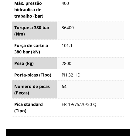
Máx. pressão
400
hidráulica de
trabalho (bar)
Torque a 380 bar
36400
(Nm)
Força de corte a
101.1
380 bar (kN)
Peso (kg)
2800
Porta-picas (Tipo)
PH 32 HD
Número de picas
64
(Peças)
Pica standard
ER 19/75/70/30 Q
(Tipo)