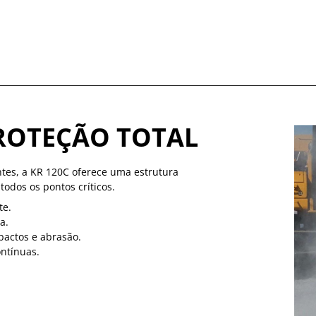
ROTEÇÃO TOTAL
ntes, a KR 120C oferece uma estrutura
odos os pontos críticos.
te.
a.
pactos e abrasão.
ontínuas.