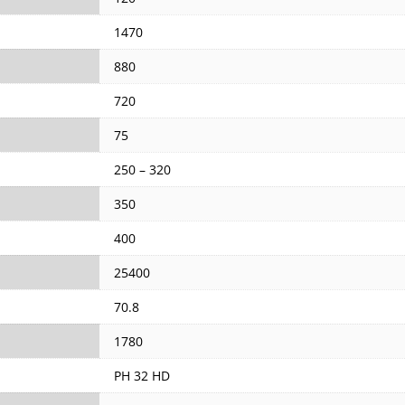
1470
880
720
75
250 – 320
350
400
25400
70.8
1780
PH 32 HD