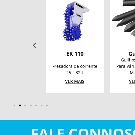
CRX698-4
EK 110
Gu
Guilho
titão a Gasolina
Fresadora de corrente
Para Vár
 kg – 285 mm
25 – 32 t
Ma
VER MAIS
VER MAIS
VE
FALE CONNOS