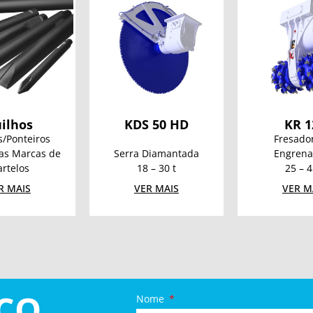
ilhos
KDS 50 HD
KR 1
s/Ponteiros
Fresado
ias Marcas de
Serra Diamantada
Engrena
rtelos
18 – 30 t
25 – 4
R MAIS
VER MAIS
VER M
CO
Nome