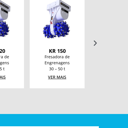
20
KR 150
V400 COM
ra de
Fresadora de
Placa Compacta
gens
Engrenagens
Gasolina
5 t
30 – 50 t
92 kg – 400
AIS
VER MAIS
VER MAIS