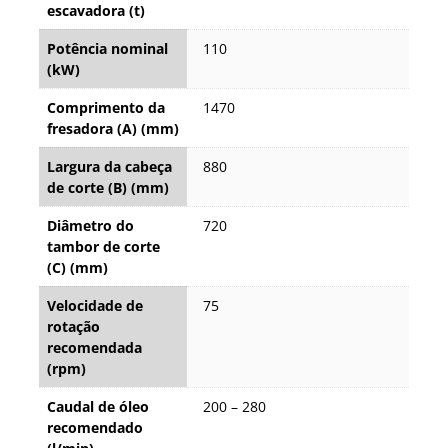
escavadora (t)
Potência nominal
110
(kW)
Comprimento da
1470
fresadora (A) (mm)
Largura da cabeça
880
de corte (B) (mm)
Diâmetro do
720
tambor de corte
(C) (mm)
Velocidade de
75
rotação
recomendada
(rpm)
Caudal de óleo
200 – 280
recomendado