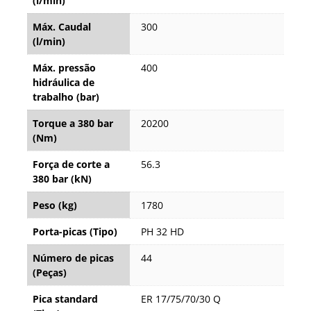
(l/min)
Máx. Caudal
300
(l/min)
Máx. pressão
400
hidráulica de
trabalho (bar)
Torque a 380 bar
20200
(Nm)
Força de corte a
56.3
380 bar (kN)
Peso (kg)
1780
Porta-picas (Tipo)
PH 32 HD
Número de picas
44
(Peças)
Pica standard
ER 17/75/70/30 Q