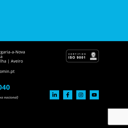
rgaria-a-Nova
ca
lha | Aveiro
omin.pt
040
xa nacional)