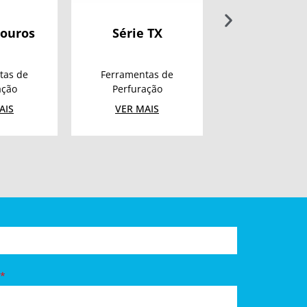
 TX
Bit Cónico
Equipamen
de Bench & 
Hole Drill
tas de
Ferramentas de
Ferramentas
ação
Perfuração
Perfuraçã
AIS
VER MAIS
VER MAIS