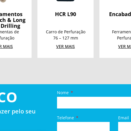
R L90
Encabadouros
Série
e Perfuração
Ferramentas de
Ferramen
– 127 mm
Perfuração
Perfur
R MAIS
VER MAIS
VER M
CO
Nome
zer pelo seu
Telefone
Email