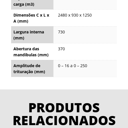
carga (m3)
Dimensões C x L x
2480 x 930 x 1250
A (mm)
Largura interna
730
(mm)
Abertura das
370
mandibulas (mm)
Amplitude de
0 – 16 a 0 – 250
trituração (mm)
PRODUTOS
RELACIONADOS