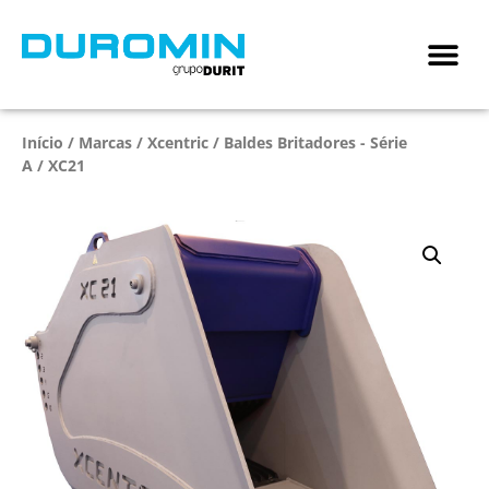
Início
/
Marcas
/
Xcentric
/
Baldes Britadores - Série
A
/ XC21