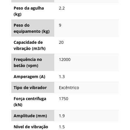
Peso da agulha
2.2
(kg)
Peso do
9
equipamento (kg)
Capacidade de
20
vibração (m3/h)
Frequência no
12000
betão (vpm)
Amperagem (A)
1.3
Tipo de vibrador
Excêntrico
Força centrífuga
1750
(kN)
Amplitude (mm)
1.9
Nível de vibração
1.5