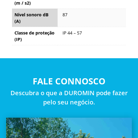
(m / s2)
Nível sonoro dB
87
(A)
Classe de proteção
IP 44 – 57
(IP)
FALE CONNOSCO
Descubra o que a DUROMIN pode fazer
pelo seu negócio.