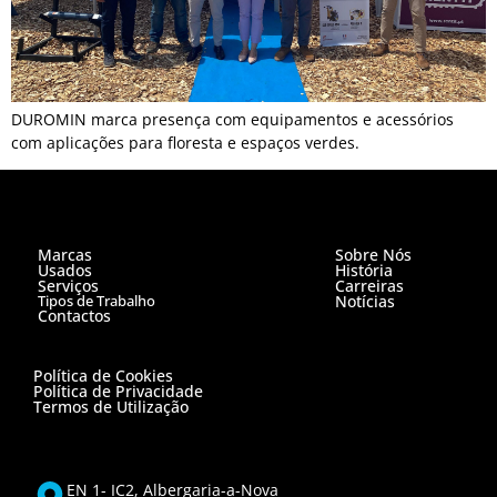
DUROMIN marca presença com equipamentos e acessórios
com aplicações para floresta e espaços verdes.
Marcas
Sobre Nós
Usados
História
Serviços
Carreiras
Tipos de Trabalho
Notícias
Contactos
Política de Cookies
Política de Privacidade
Termos de Utilização
EN 1- IC2, Albergaria-a-Nova