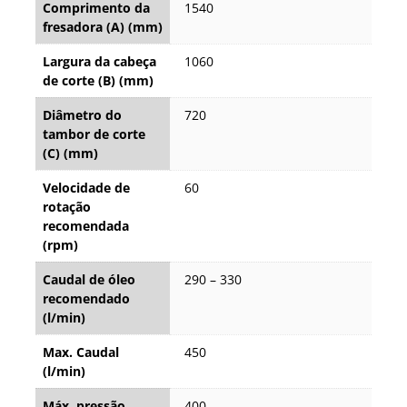
Comprimento da
1540
fresadora (A) (mm)
Largura da cabeça
1060
de corte (B) (mm)
Diâmetro do
720
tambor de corte
(C) (mm)
Velocidade de
60
rotação
recomendada
(rpm)
Caudal de óleo
290 – 330
recomendado
(l/min)
Max. Caudal
450
(l/min)
Máx. pressão
400