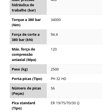
hidráulica de
trabalho (bar)
Torque a 380 bar
34000
(Nm)
Força de corte a
94.4
380 bar (kN)
Máx. força de
120
compressão
uniaxial (Mpa)
Peso (kg)
2500
Porta-picas (Tipo)
PH 32 HD
Número de picas
56
(Peças)
Pica standard
ER 19/75/70/30 Q
(Tipo)