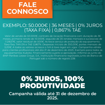
FALE
CONNOSCO
EXEMPLO: 50.000€ | 36 MESES | 0% JUROS
(TAXA FIXA) | 0,867% TAE
Valor de venda de 50.000€, contrato de locação financeira com duração de 36
meses, primeira renda de 10.000€, seguida de 35 rendas mensais e sucessivas de
1.128,57€, valor residual de 500€. Acresce serviço de proteção do equipamento.
Taxa fixa; TAN 0% e TAE 0,867%. Despesas iniciais de 350,00€, portes mensais de
5,00€. A todos os valores acresce o IVA à taxa legal em vigor. Campanha válida
para clientes profissionais até dia 31 de dezembro de 2025. Exemplo para todos os
equipamentos Kubota. Financiamento sujeito a aprovação. Informe-se junto do
BNP Paribas Lease Group, S.A., instituição financeira registada junto do Banco de
Portugal sob o número de registo 238.
0% JUROS, 100%
PRODUTIVIDADE
Campanha válida até 31 de dezembro de
2025.