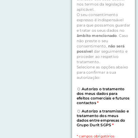
nos termos da legislação
aplicável.
O seu consentimento
expresso é indispensável
para que possamos guardar
e tratar os seus dados no
âmbito mencionado
. Caso
não preste o seu
consentimento,
não será
possível
dar seguimento e
proceder ao respetivo
tratamento.
Selecione as opções abaixo
para confirmar a sua
autorização:
Autorizo o tratamento
dos meus dados para
efeitos comerciais e futuros
contactos
*
Autorizo a transmissão e
tratamento dos meus
dados entre empresas do
Grupo Durit SGPS
*
* campos obrigatórios