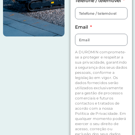
Telefone / telemóvel
Email
A DUROMIN compromete-
se a proteger e respeitar a
sua privacidade, garantindo
a segurança dos seus dados
pessoais, conforme a
legislação em vigor. Os
dados fornecidos serão
utilizados exclusivamente
para gestão de processos
comerciais e futuros
contactos e tratados de
acordo com a nossa
Política de Privacidade. Em
qualquer momento poderá
exercer o seu direito de
acesso, correção ou
exclusão dos seus dados,