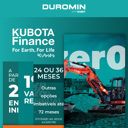
24 OU 36
A
1%
PARTIR
MESES
DE
20%
Outras
VALOR
opções
RESIDUAL
ENTRADA
imbatíveis até
INICIAL
72 meses
limitado ao stock
existente